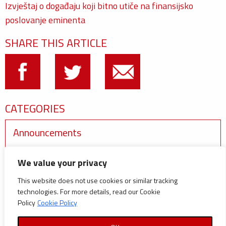
Izvještaj o događaju koji bitno utiče na finansijsko
poslovanje eminenta
SHARE THIS ARTICLE
CATEGORIES
Announcements
Careers
We value your privacy
Certifications
This website does not use cookies or similar tracking
News
technologies. For more details, read our Cookie
News
Policy
Cookie Policy
Reports and Documents